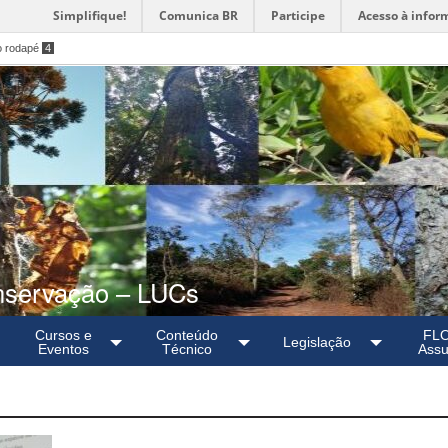
Simplifique!
Comunica BR
Participe
Acesso à infor
o rodapé
4
nservação – LUCs
Cursos e
Conteúdo
FL
Legislação
Eventos
Técnico
Assu