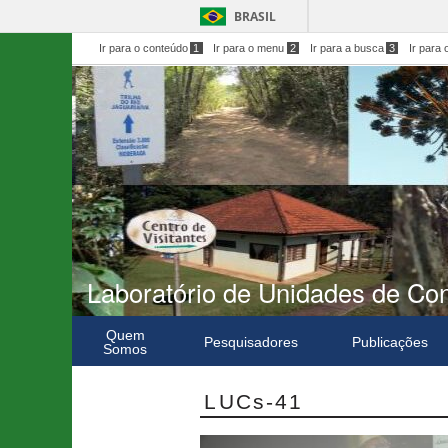
BRASIL
Ir para o conteúdo
1
Ir para o menu
2
Ir para a busca
3
Ir para 
Laboratório de Unidades de Co
Quem
Pesquisadores
Publicações
Somos
LUCs-41