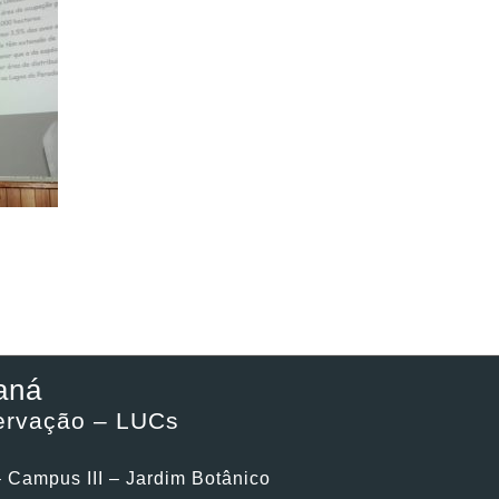
aná
ervação – LUCs
– Campus III – Jardim Botânico