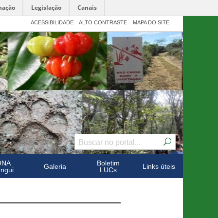
mação
Legislação
Canais
ACESSIBILIDADE
ALTO CONTRASTE
MAPA DO SITE
ONA
Boletim
Galeria
Links úteis
ngui
LUCs