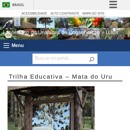
BRASIL
Simplifique!
ACESSIBILIDADE
ALTO CONTRASTE
MAPA DO SITE
Comunica BR
Laboratório de Unidades de Conservação – LUCs
Participe
Acesso à informação
Menu
Legislação
Canais
Trilha Educativa – Mata do Uru